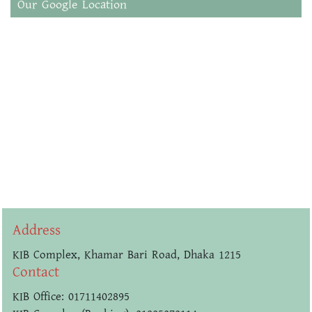
Our Google Location
Address
KIB Complex, Khamar Bari Road, Dhaka 1215
Contact
KIB Office: 01711402895