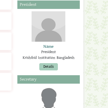
President
Name
President
Krishibid Institution Bangladesh
Details
Secretary