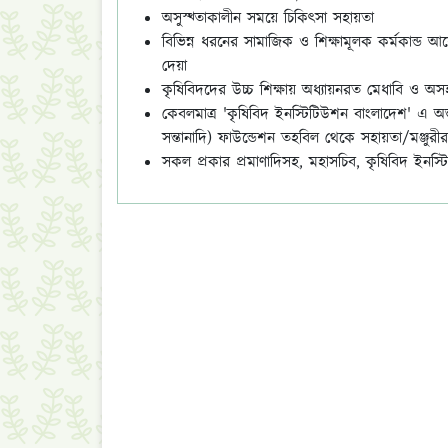
অসুস্থ্তাকালীন সময়ে চিকিৎসা সহায়তা
বিভিন্ন ধরনের সামাজিক ও শিক্ষামূলক কর্মকান্ড
দেয়া
কৃষিবিদদের উচ্চ শিক্ষায় অধ্যায়নরত মেধাবি ও অসহায়
কেবলমাত্র 'কৃষিবিদ ইনস্টিটিউশন বাংলাদেশ' এ অন্তর্
সন্তানাদি) ফাউন্ডেশন তহবিল থেকে সহায়তা/মঞ্জুর
সকল প্রকার প্রমাণাদিসহ, মহাসচিব, কৃষিবিদ ইনস