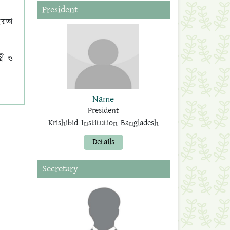
President
ায়তা
্রী ও
Name
President
Krishibid Institution Bangladesh
Details
Secretary