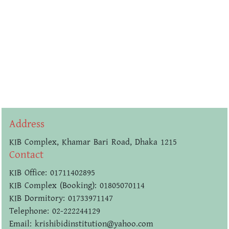
Address
KIB Complex, Khamar Bari Road, Dhaka 1215
Contact
KIB Office: 01711402895
KIB Complex (Booking): 01805070114
KIB Dormitory: 01733971147
Telephone: 02-222244129
Email: krishibidinstitution@yahoo.com